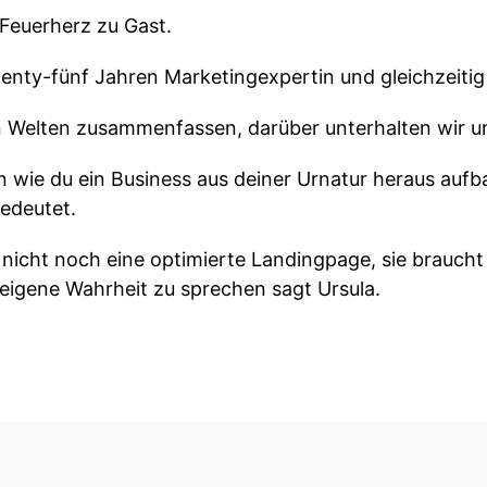
 Feuerherz zu Gast.
twenty-fünf Jahren Marketingexpertin und gleichzeiti
n Welten zusammenfassen, darüber unterhalten wir uns
en wie du ein Business aus deiner Urnatur heraus auf
edeutet.
t nicht noch eine optimierte Landingpage, sie brauc
 eigene Wahrheit zu sprechen sagt Ursula.
men Ursula!
 bist.
ür die Einladung, schön bei dir zu sein.