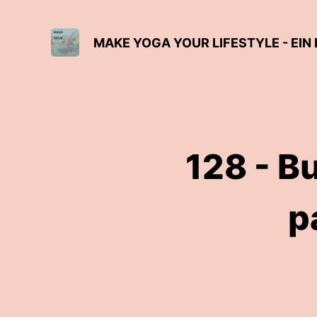
128 - B
p