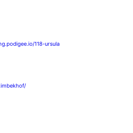
ng.podigee.io/118-ursula
timbekhof/