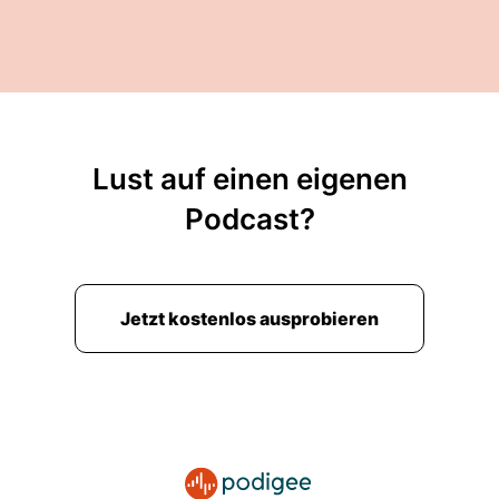
00:03:06: Als ich ankam war es total
sommerlich dann hat's zwischendrin sogar
schon mal geschneit.
00:03:12: und ja jetzt ist irgendwie so ein
Zwischending was sich tatsächlich ein bisschen
Lust auf einen eigenen
nach Frühling anfühlt, was ja!
Podcast?
00:03:19: von der Zeit auch ganz gut passt.
00:03:22: Mal gucken, wie sich das
weiterentwickelt!
Jetzt kostenlos ausprobieren
00:03:26: Ja aber heu jetzt mal zum Thema,
zum heutigen Thema.
00:03:31: Wie gesagt mich hat eine Nachricht
von einer höheren Erreich.